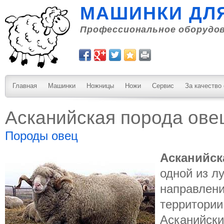
МАШИНКИ ДЛ
Профессиональное оборудов
Главная
Машинки
Ножницы
Ножи
Сервис
За качество
Асканийская порода ове
Породы овец
Асканийск
одной из л
направлени
территории
Асканийск