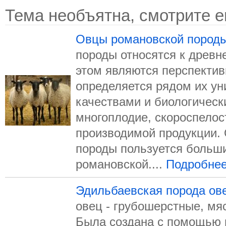
Тема необъятна, смотрите е
Овцы романовской пород
породы относятся к древне
этом являются перспектив
определяется рядом их у
качествами и биологическ
многоплодие, скороспелос
производи­мой продукции.
породы пользуется больш
романовской....
Подробне
Эдильбаевская порода ов
овец - грубошерстные, мя
Была создана с помощью 