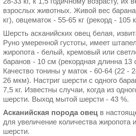
28-33 кг, к 1,5 годичному возрасту, их 
взрослых животных. Живой вес барана -
кг), овцематок - 55-65 кг (рекорд - 105 к
Шерсть асканийских овец белая, извит
Руно умеренной густоты, имеет штапел
жиропота - белый, кремовый или свет
баранов - 10 см (рекордная длинна 13 с
Качество тонины у маток - 60-64 (22 - 2
26 мкм). Настриг шерсти с одного барана
7,5 кг. Известны случаи, когда из одно
шерсти. Выход мытой шерсти - 43 %.
Асканийская порода овец
в настоящ
для увеличение количества жиропота 
шерсти.