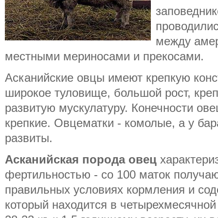
заповедник
проводили
между аме
местными мериносами и прекосами.
Асканийские овцы имеют крепкую конс
широкое туловище, большой рост, креп
развитую мускулатуру. Конечности ове
крепкие. Овцематки - комолые, а у ба
развиты.
Асканийская порода овец
характериз
фертильностью - со 100 маток получаю
правильных условиях кормления и сод
который находится в четырехмесячной 