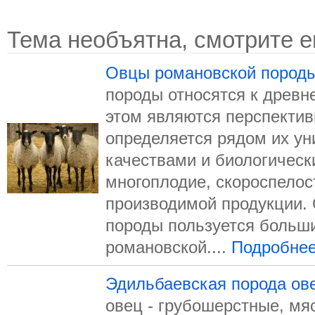
Тема необъятна, смотрите е
Овцы романовской пород
породы относятся к древне
этом являются перспектив
определяется рядом их у
качествами и биологическ
многоплодие, скороспелос
производи­мой продукции.
породы пользуется больш
романовской....
Подробне
Эдильбаевская порода ов
овец - грубошерстные, мя