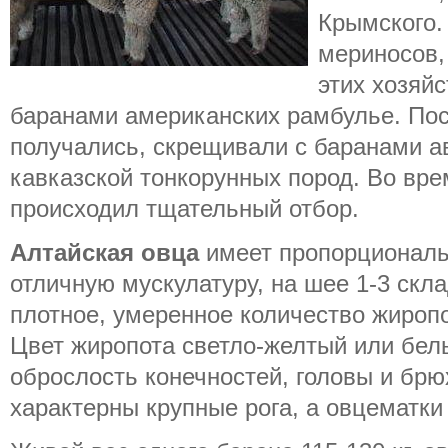
Крымского.
мериносов,
этих хозяй
баранами американских рамбулье. Пос
получались, скрещивали с баранами а
кавказской тонкорунных пород. Во вре
происходил тщательный отбор.
Алтайская овца
имеет пропорциональ
отличную мускулатуру, на шее 1-3 скла
плотное, умеренное количество жиропо
Цвет жиропота светло-желтый или бел
оброслость конечностей, головы и бр
характерны крупные рога, а овцематки